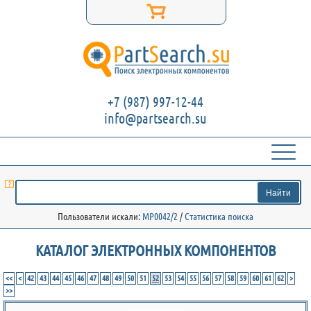
+7 (987) 997-12-44
info@partsearch.su
Пользователи искали:
MP0042/2
/
Статистика поиска
КАТАЛОГ ЭЛЕКТРОННЫХ КОМПОНЕНТОВ
<<
<
42
43
44
45
46
47
48
49
50
51
52
53
54
55
56
57
58
59
60
61
62
>
>>