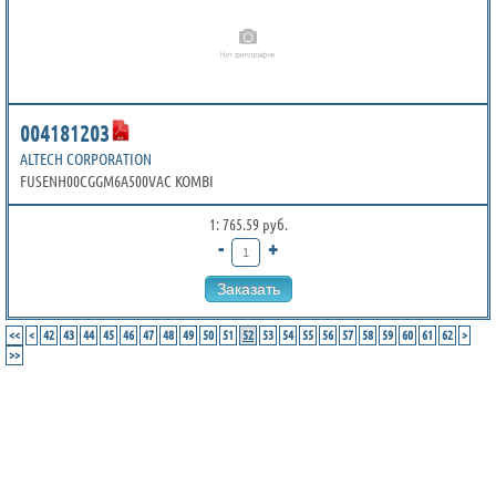
004181203
ALTECH CORPORATION
FUSENH00CGGM6A500VAC KOMBI
1: 765.59 руб.
-
+
Заказать
<<
<
42
43
44
45
46
47
48
49
50
51
52
53
54
55
56
57
58
59
60
61
62
>
>>