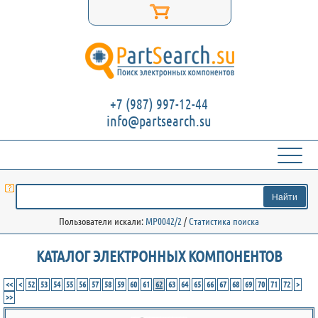
+7 (987) 997-12-44
info@partsearch.su
Пользователи искали:
MP0042/2
/
Статистика поиска
КАТАЛОГ ЭЛЕКТРОННЫХ КОМПОНЕНТОВ
<<
<
52
53
54
55
56
57
58
59
60
61
62
63
64
65
66
67
68
69
70
71
72
>
>>