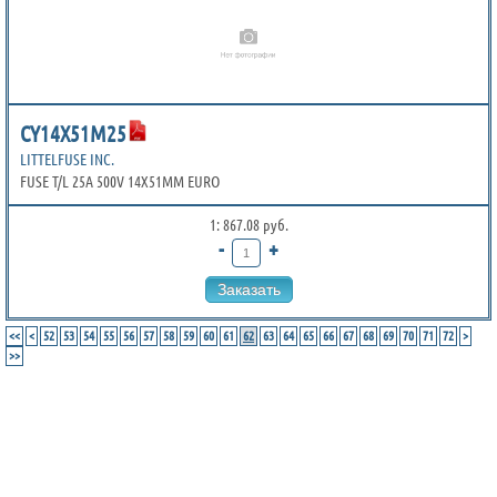
CY14X51M25
LITTELFUSE INC.
FUSE T/L 25A 500V 14X51MM EURO
1: 867.08 руб.
-
+
Заказать
<<
<
52
53
54
55
56
57
58
59
60
61
62
63
64
65
66
67
68
69
70
71
72
>
>>