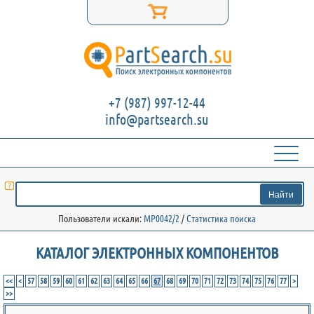
+7 (987) 997-12-44
info@partsearch.su
Пользователи искали:
MP0042/2
/
Статистика поиска
КАТАЛОГ ЭЛЕКТРОННЫХ КОМПОНЕНТОВ
<<
<
57
58
59
60
61
62
63
64
65
66
67
68
69
70
71
72
73
74
75
76
77
>
>>