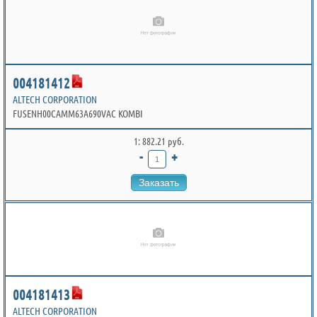
004181412
ALTECH CORPORATION
FUSENH00CAMM63A690VAC KOMBI
1: 882.21 руб.
-
+
Заказать
004181413
ALTECH CORPORATION