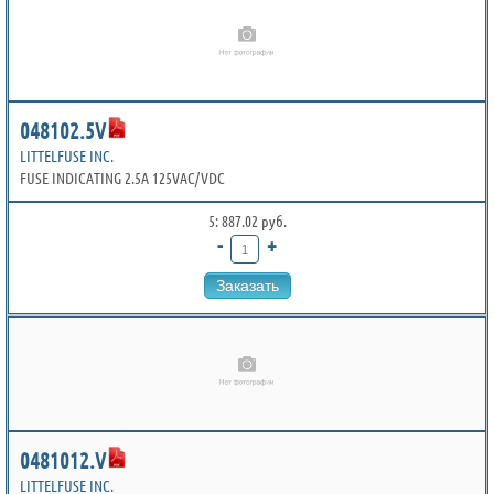
048102.5V
LITTELFUSE INC.
FUSE INDICATING 2.5A 125VAC/VDC
5: 887.02 руб.
-
+
Заказать
0481012.V
LITTELFUSE INC.