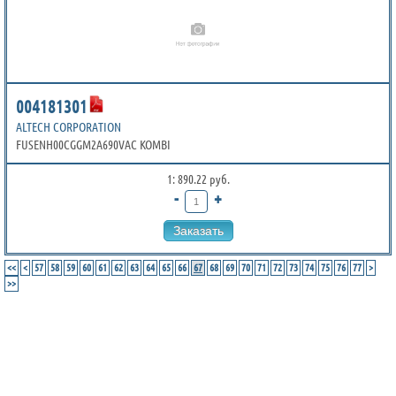
004181301
ALTECH CORPORATION
FUSENH00CGGM2A690VAC KOMBI
1: 890.22 руб.
-
+
Заказать
<<
<
57
58
59
60
61
62
63
64
65
66
67
68
69
70
71
72
73
74
75
76
77
>
>>