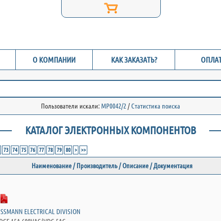
О КОМПАНИИ
КАК ЗАКАЗАТЬ?
ОПЛАТ
Пользователи искали:
MP0042/2
/
Статистика поиска
КАТАЛОГ ЭЛЕКТРОННЫХ КОМПОНЕНТОВ
73
74
75
76
77
78
79
80
>
>>
Наименование / Производитель / Описание / Документация
USSMANN ELECTRICAL DIVISION