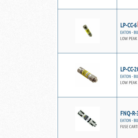
LP-CC-6
EATON - B
LOW PEAK 
LP-CC-2
EATON - B
LOW PEAK 
FNQ-R-
EATON - B
FUSE CART