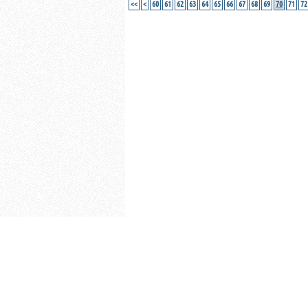
<<
<
60
61
62
63
64
65
66
67
68
69
70
71
72