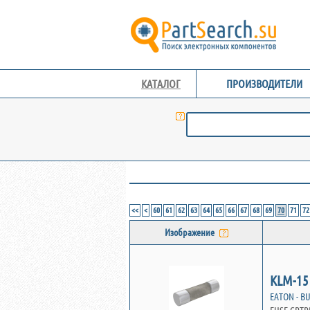
КАТАЛОГ
ПРОИЗВОДИТЕЛИ
<<
<
60
61
62
63
64
65
66
67
68
69
70
71
72
Изображение
KLM-15
EATON - B