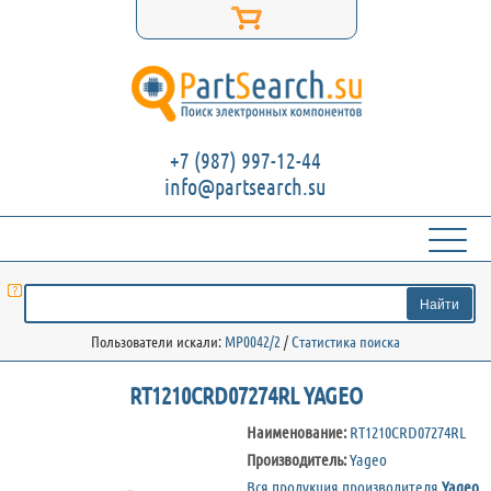
+7 (987) 997-12-44
info@partsearch.su
Пользователи искали:
MP0042/2
/
Статистика поиска
RT1210CRD07274RL YAGEO
Наименование:
RT1210CRD07274RL
Производитель:
Yageo
Вся продукция производителя
Yageo