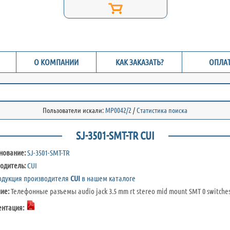
О КОМПАНИИ
КАК ЗАКАЗАТЬ?
ОПЛАТ
Пользователи искали:
MP0042/2
/
Статистика поиска
SJ-3501-SMT-TR CUI
нование:
SJ-3501-SMT-TR
одитель:
CUI
одукция производителя
CUI
в нашем каталоге
ние:
Телефонные разъемы audio jack 3.5 mm rt stereo mid mount SMT 0 switches
ентация: