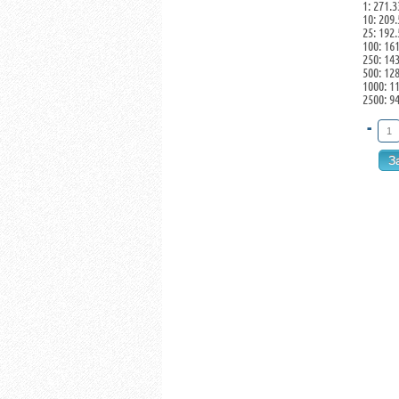
1: 271.3
10: 209
25: 192
100: 16
250: 14
500: 12
1000: 1
2500: 9
-
З